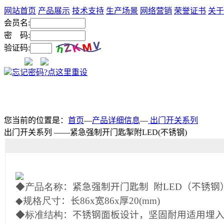
网站首页
产品展示
技术支持
生产场景
网络营销
荣誉证书
关于
会员名:
密 码:
验证码:
忘记密码?点这里重设
您当前的位置是：
首页
—
产品详细信息
—
出门开关系列
出门开关系列 ——紧急强制开门匙掣附LED(不锈钢)
◆产品名称
：紧急强制开门匙制 附LED（不锈钢
◆规格尺寸
：长86x宽86x厚20(mm)
◆标准结构
：不锈钢面板设计，坚固耐用适用埋