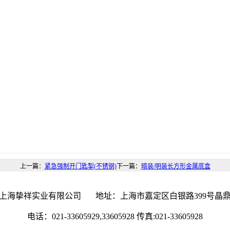
上一篇：
紧急强制开门匙掣(不锈钢)
下一篇：
暗装/明装长方形金属底盒
 上海挚祥实业有限公司 地址：上海市嘉定区白银路399号晶鼎大厦
电话：021-33605929,33605928 传真:021-33605928