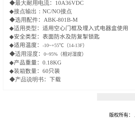
◆最大耐用电流
：10A36VDC
◆接点输出：NC/NO接点
◆选用配件
：ABK-801B-M
◆适用类型
：适用空心门框及埋入式电器盒使用
◆
安全类型：表面防水及防复掣锁匙
◆
适用温度：
-10~+55
℃（
14-13F
）
◆适用湿度
：
0~95%
（相对湿度）
◆
产品重量：0.18KG
◆装箱数量
：60只装
◆产品说明书
：下载
版权所有：